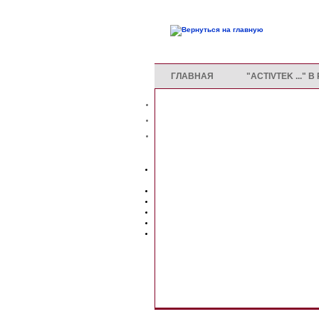
ГЛАВНАЯ
"ACTIVTEK ..." 
Вы сейчас здесь:
Главная
>
Системы вентиляции
>
INDUCT 5000 - 40 500 руб.
Выберите Категорию:
Системы вентиляции
INDUCT 500 - 20 000 руб.
INDUCT 750 - 25 000 руб.
INDUCT 2000 - 26 100 руб.
INDUCT 5000 - 40 500 руб.
INDUCT 10000 - 65 000 руб.
Медицинские учреждения
Жилые помещения
Общественное питание
Коммерческие объекты
Индивидуальная защита