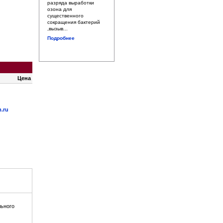
разряда выработки
озона для
существенного
сокращения бактерий
,вызыв...
Подробнее
Цена
.ru
льного