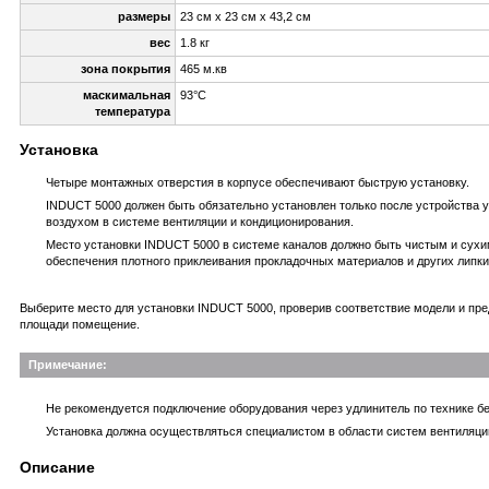
размеры
23 см х 23 см х 43,2 см
вес
1.8 кг
зона покрытия
465 м.кв
маскимальная
93°С
температура
Установка
Четыре монтажных отверстия в корпусе обеспечивают быструю установку.
INDUCT 5000 должен быть обязательно установлен только после устройства 
воздухом в системе вентиляции и кондиционирования.
Место установки INDUCT 5000 в системе каналов должно быть чистым и сухи
обеспечения плотного приклеивания прокладочных материалов и других липки
Выберите место для установки INDUCT 5000, проверив соответствие модели и пр
площади помещение.
Примечание:
Не рекомендуется подключение оборудования через удлинитель по технике бе
Установка должна осуществляться специалистом в области систем вентиляци
Описание