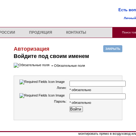
Есть во
Личный
В РОССИИ
ПРОДУКЦИЯ
КОНТАКТЫ
Поиск то
Авторизация
ЗАКРЫТЬ
Войдите под своим именем
= Обязательные поля
INDUCT 5000 - 40 500 руб.
Логин:
* обязательно
УВЕЛИЧИТЬ
Пароль:
* обязательно
INDUCT 5000 - это устройства перв
компании activTek использует техно
для сокращения некоторых ви
видимого дыма в воздухе и для очи
от загрязняющих веществ. Рассч
напряжение 120/220 В, INDU
монтировать прямо в воздуховод ил