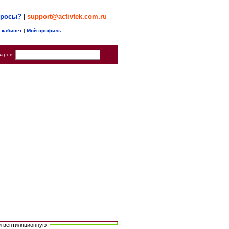
просы?
|
support@activtek.com.ru
 кабинет
|
Мой профиль
варов:
ого поколения от
ИНФОРМАЦИЯ
логию ActivePure®
доа бактерий и
INDUCT 5000 - 40 500
стки поверхностей
руб.
итан на сетевое
RU40536
CT 5000 можно
и вентиляционную