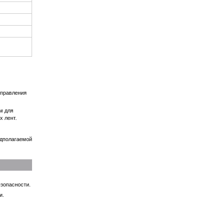
управления
м для
х лент.
едполагаемой
зопасности.
и.