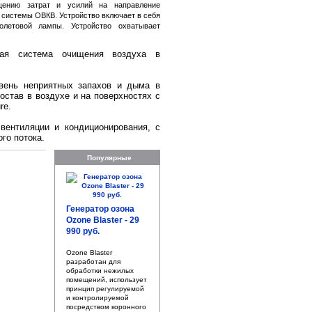
ащению затрат и усилий на направление
системы ОВКВ. Устройство включает в себя
олетовой лампы. Устройство охватывает
ая система очищения воздуха в
вень неприятных запахов и дыма в
остав в воздухе и на поверхностях с
re.
ентиляции и кондиционирования, с
го потока.
Популярные
Генератор озона
Ozone Blaster - 29
990 руб.
Ozone Blaster
разработан для
обработки нежилых
помещений, использует
принцип регулируемой
и контролируемой
посредством коронного