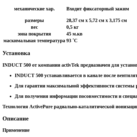
механические хар.
Входит фиксаторный зажим
размеры
28,37 см х 5,72 см х 3,175 см
вес
0,5 кг
зона покрытия
45 м.кв
маскимальная температура
93 ˚С
Установка
INDUCT
500 от компании
activTek
предназначен для устано
INDUCT 500
устанавливается в канале после вентиля
Для гарантии максимальной эффективности системы ре
Для получения информации посовместимости и специа
Технология ActivePure радиально-каталитической ионизаци
Описание
Применение