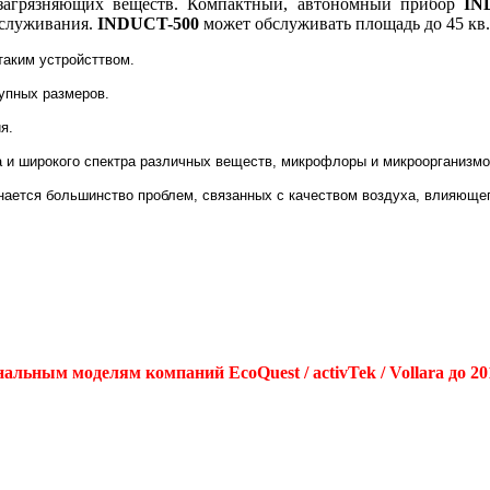
 загрязняющих веществ. Компактный, автономный прибор
IN
бслуживания.
INDUCT-500
может обслуживать площадь до 45 кв.
аким устройсттвом.
упных размеров.
я.
ма и широкого спектра различных веществ, микрофлоры и микроорганизм
нается большинство проблем, связанных с качеством воздуха, влияющег
альным моделям компаний EcoQuest / activTek / Vollara до 2